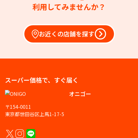
利用してみませんか？
お近くの店舗を探す
スーパー価格で、すぐ届く
オニゴー
〒154-0011
東京都世田谷区上馬1-17-5