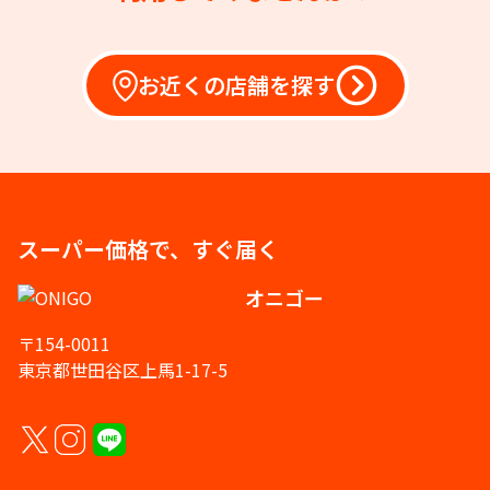
お近くの店舗を探す
スーパー価格で、すぐ届く
オニゴー
〒154-0011
東京都世田谷区上馬1-17-5