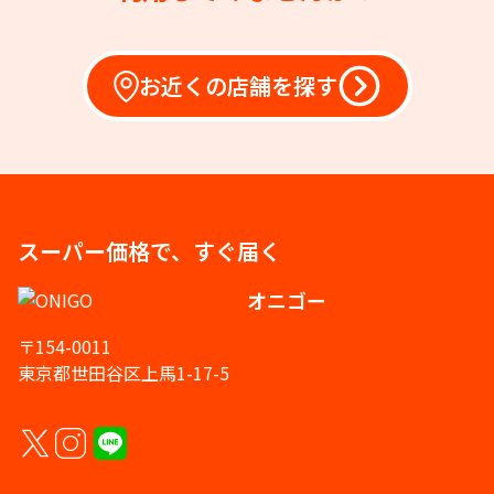
お近くの店舗を探す
スーパー価格で、すぐ届く
オニゴー
〒154-0011
東京都世田谷区上馬1-17-5