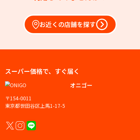
お近くの店舗を探す
スーパー価格で、すぐ届く
オニゴー
〒154-0011
東京都世田谷区上馬1-17-5