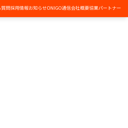
る質問
採用情報
お知らせ
ONIGO通信
会社概要
協業パートナー