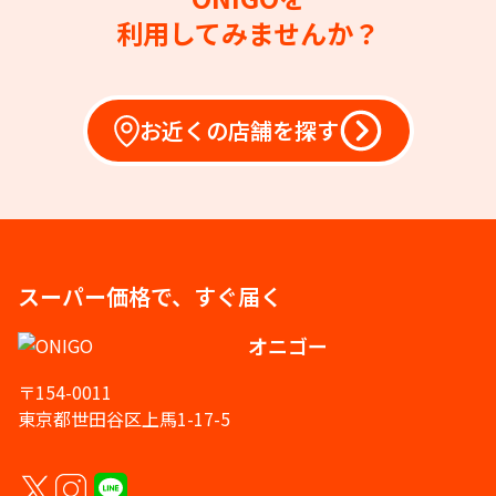
利用してみませんか？
お近くの店舗を探す
スーパー価格で、すぐ届く
オニゴー
〒154-0011
東京都世田谷区上馬1-17-5