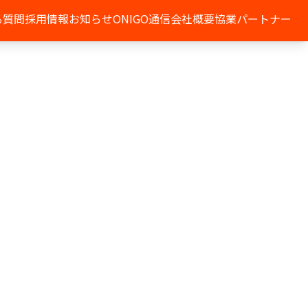
る質問
採用情報
お知らせ
ONIGO通信
会社概要
協業パートナー