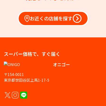
お近くの店舗を探す
スーパー価格で、すぐ届く
オニゴー
〒154-0011
東京都世田谷区上馬1-17-5