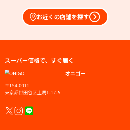
お近くの店舗を探す
スーパー価格で、すぐ届く
オニゴー
〒154-0011
東京都世田谷区上馬1-17-5