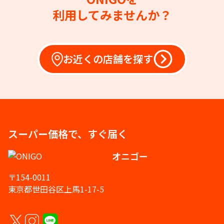
利用してみませんか？
お近くの店舗を探す
スーパー価格で、すぐ届く
オニゴー
〒154-0011
東京都世田谷区上馬1-17-5