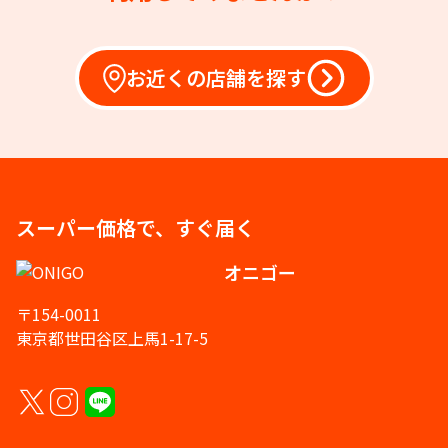
お近くの店舗を探す
スーパー価格で、すぐ届く
オニゴー
〒154-0011
東京都世田谷区上馬1-17-5