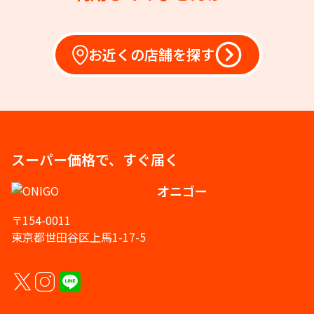
お近くの店舗を探す
スーパー価格で、すぐ届く
オニゴー
〒154-0011
東京都世田谷区上馬1-17-5