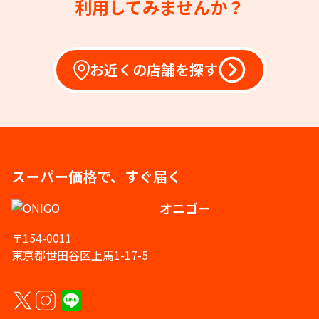
利用してみませんか？
お近くの店舗を探す
スーパー価格で、すぐ届く
オニゴー
〒154-0011
東京都世田谷区上馬1-17-5