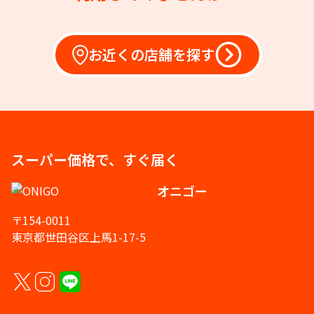
お近くの店舗を探す
スーパー価格で、すぐ届く
オニゴー
〒154-0011
東京都世田谷区上馬1-17-5