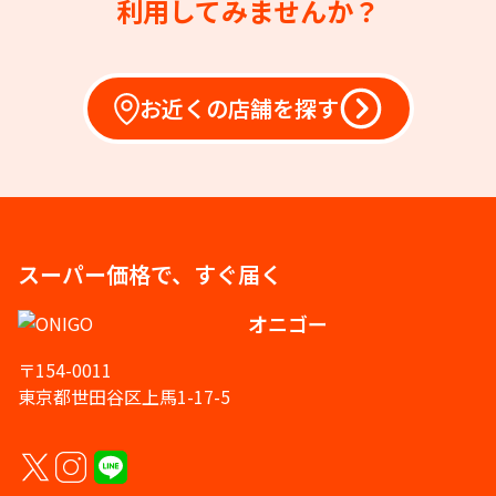
利用してみませんか？
お近くの店舗を探す
スーパー価格で、すぐ届く
オニゴー
〒154-0011
東京都世田谷区上馬1-17-5