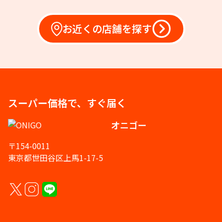
お近くの店舗を探す
スーパー価格で、すぐ届く
オニゴー
〒154-0011
東京都世田谷区上馬1-17-5