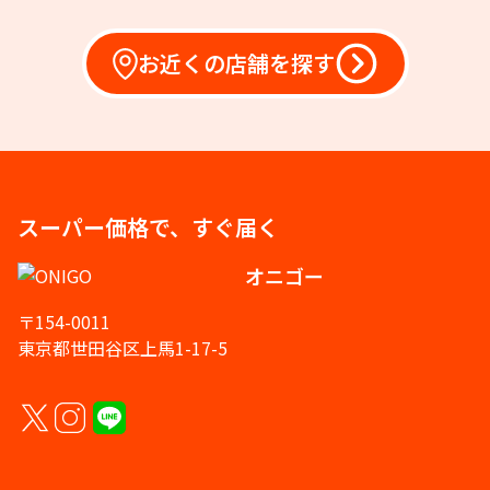
お近くの店舗を探す
スーパー価格で、すぐ届く
オニゴー
〒154-0011
東京都世田谷区上馬1-17-5