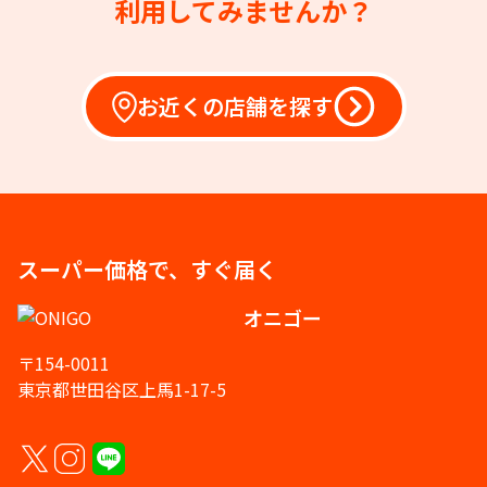
利用してみませんか？
お近くの店舗を探す
スーパー価格で、すぐ届く
オニゴー
〒154-0011
東京都世田谷区上馬1-17-5