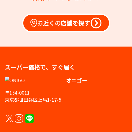
お近くの店舗を探す
スーパー価格で、すぐ届く
オニゴー
〒154-0011
東京都世田谷区上馬1-17-5