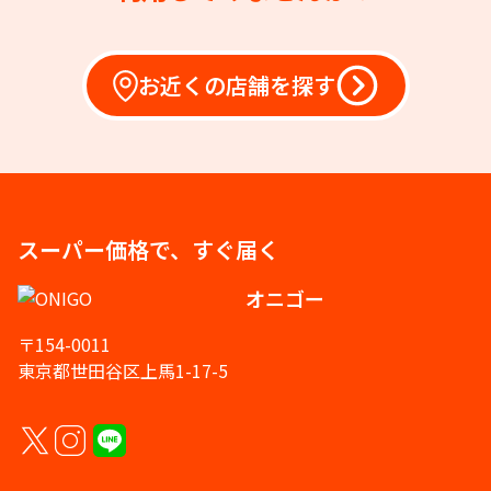
お近くの店舗を探す
スーパー価格で、すぐ届く
オニゴー
〒154-0011
東京都世田谷区上馬1-17-5