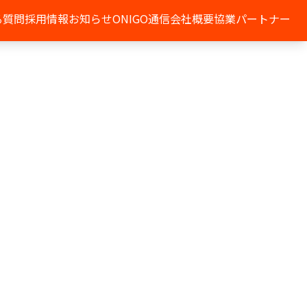
る質問
採用情報
お知らせ
ONIGO通信
会社概要
協業パートナー