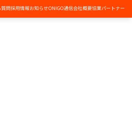
る質問
採用情報
お知らせ
ONIGO通信
会社概要
協業パートナー