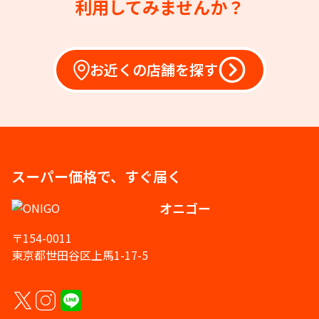
利用してみませんか？
お近くの店舗を探す
スーパー価格で、すぐ届く
オニゴー
〒154-0011
東京都世田谷区上馬1-17-5