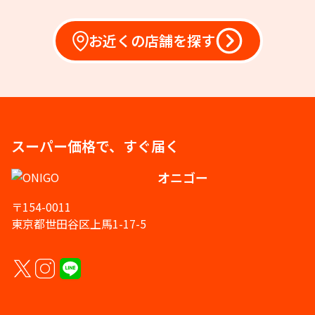
お近くの店舗を探す
スーパー価格で、すぐ届く
オニゴー
〒154-0011
東京都世田谷区上馬1-17-5