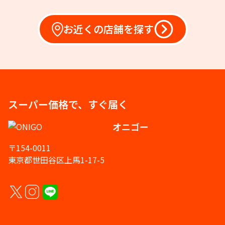
お近くの店舗を探す
スーパー価格で、すぐ届く
オニゴー
〒154-0011
東京都世田谷区上馬1-17-5