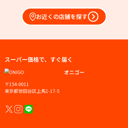
お近くの店舗を探す
スーパー価格で、すぐ届く
オニゴー
〒154-0011
東京都世田谷区上馬1-17-5