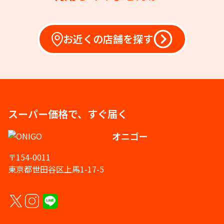
お近くの店舗を探す
スーパー価格で、すぐ届く
オニゴー
〒154-0011
東京都世田谷区上馬1-17-5