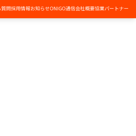
る質問
採用情報
お知らせ
ONIGO通信
会社概要
協業パートナー