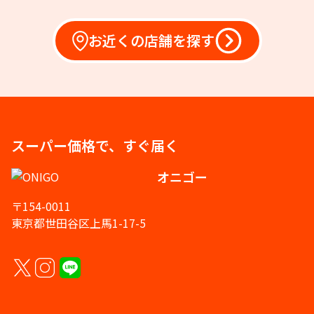
お近くの店舗を探す
スーパー価格で、すぐ届く
オニゴー
〒154-0011
東京都世田谷区上馬1-17-5