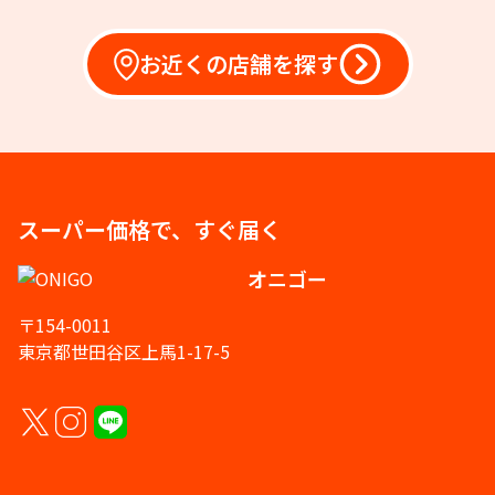
お近くの店舗を探す
スーパー価格で、すぐ届く
オニゴー
〒154-0011
東京都世田谷区上馬1-17-5