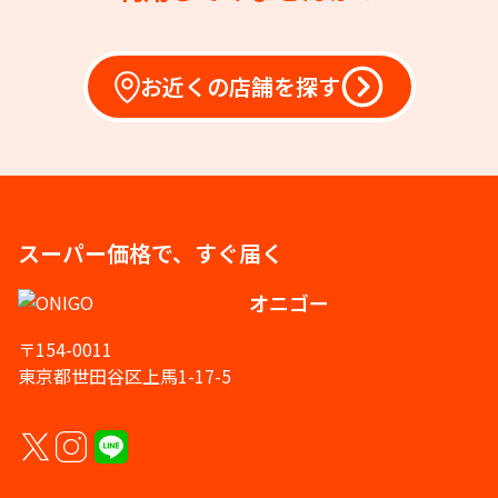
お近くの店舗を探す
スーパー価格で、すぐ届く
オニゴー
〒154-0011
東京都世田谷区上馬1-17-5