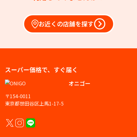
お近くの店舗を探す
スーパー価格で、すぐ届く
オニゴー
〒154-0011
東京都世田谷区上馬1-17-5