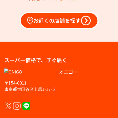
お近くの店舗を探す
スーパー価格で、すぐ届く
オニゴー
〒154-0011
東京都世田谷区上馬1-17-5