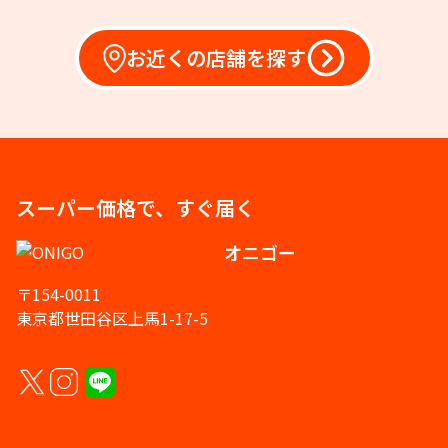
お近くの店舗を探す
スーパー価格で、すぐ届く
オニゴー
〒154-0011
東京都世田谷区上馬1-17-5