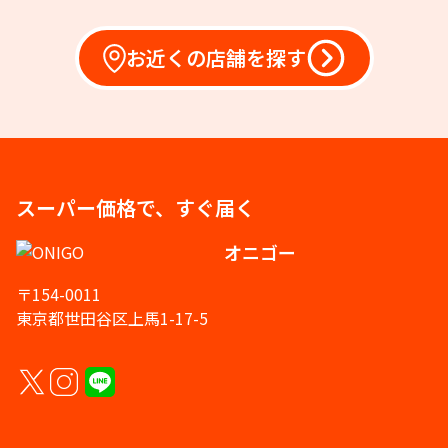
お近くの店舗を探す
スーパー価格で、すぐ届く
オニゴー
〒154-0011
東京都世田谷区上馬1-17-5