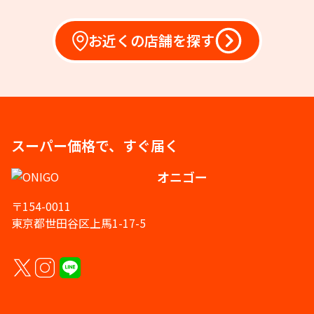
お近くの店舗を探す
スーパー価格で、すぐ届く
オニゴー
〒154-0011
東京都世田谷区上馬1-17-5