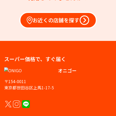
お近くの店舗を探す
スーパー価格で、すぐ届く
オニゴー
〒154-0011
東京都世田谷区上馬1-17-5