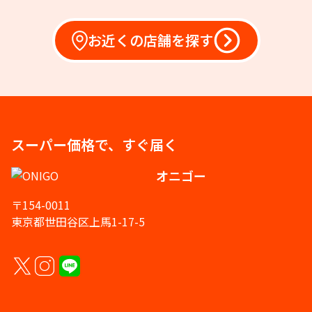
お近くの店舗を探す
スーパー価格で、すぐ届く
オニゴー
〒154-0011
東京都世田谷区上馬1-17-5