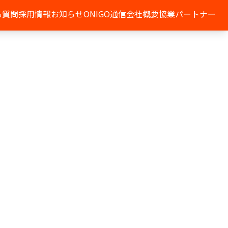
る質問
採用情報
お知らせ
ONIGO通信
会社概要
協業パートナー