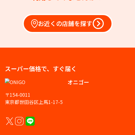
お近くの店舗を探す
スーパー価格で、すぐ届く
オニゴー
〒154-0011
東京都世田谷区上馬1-17-5