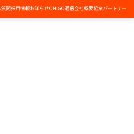
る質問
採用情報
お知らせ
ONIGO通信
会社概要
協業パートナー