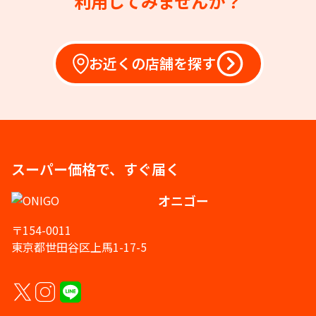
利用してみませんか？
お近くの店舗を探す
スーパー価格で、すぐ届く
オニゴー
〒154-0011
東京都世田谷区上馬1-17-5