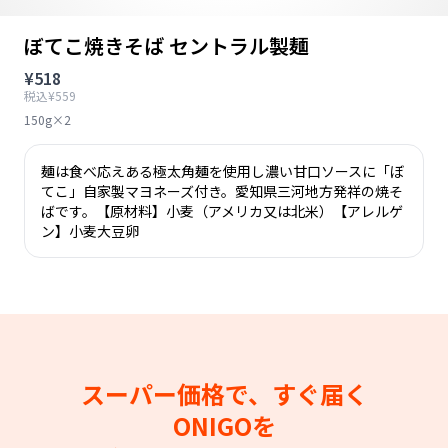
ぼてこ焼きそば セントラル製麺
¥518
税込¥559
150g×2
麺は食べ応えある極太角麺を使用し濃い甘口ソースに「ぼ
てこ」自家製マヨネーズ付き。愛知県三河地方発祥の焼そ
ばです。【原材料】小麦（アメリカ又は北米）【アレルゲ
ン】小麦大豆卵
スーパー価格で、すぐ届く
ONIGOを