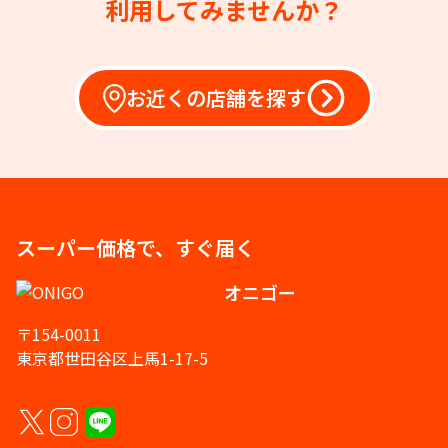
利用してみませんか？
お近くの店舗を探す
スーパー価格で、すぐ届く
オニゴー
〒154-0011
東京都世田谷区上馬1-17-5