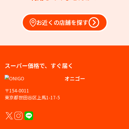
お近くの店舗を探す
スーパー価格で、すぐ届く
オニゴー
〒154-0011
東京都世田谷区上馬1-17-5