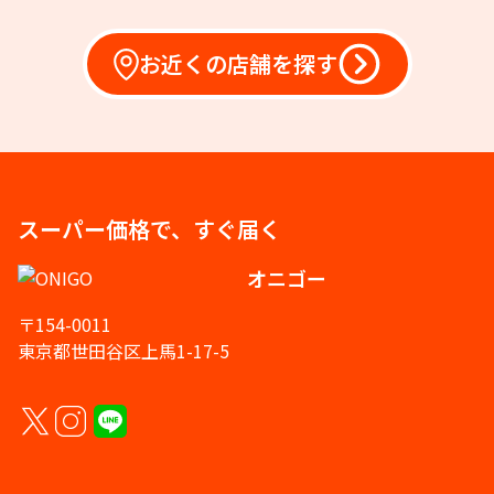
お近くの店舗を探す
スーパー価格で、すぐ届く
オニゴー
〒154-0011
東京都世田谷区上馬1-17-5