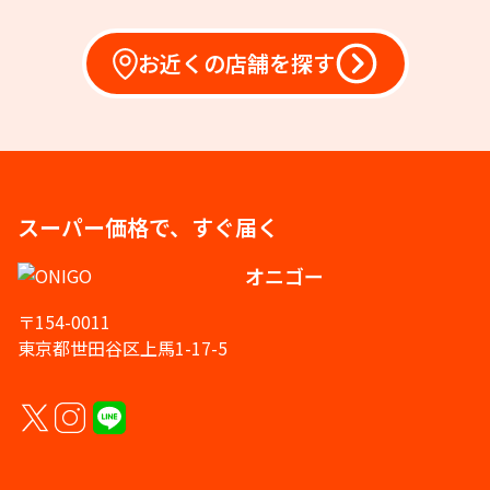
お近くの店舗を探す
スーパー価格で、すぐ届く
オニゴー
〒154-0011
東京都世田谷区上馬1-17-5