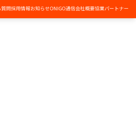
る質問
採用情報
お知らせ
ONIGO通信
会社概要
協業パートナー