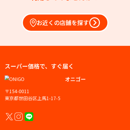
お近くの店舗を探す
スーパー価格で、すぐ届く
オニゴー
〒154-0011
東京都世田谷区上馬1-17-5