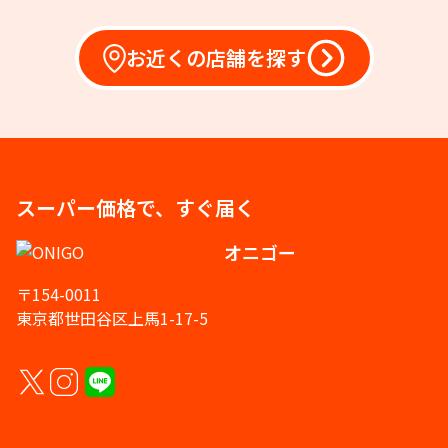
お近くの店舗を探す
スーパー価格で、すぐ届く
オニゴー
〒154-0011
東京都世田谷区上馬1-17-5