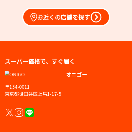
お近くの店舗を探す
スーパー価格で、すぐ届く
オニゴー
〒154-0011
東京都世田谷区上馬1-17-5